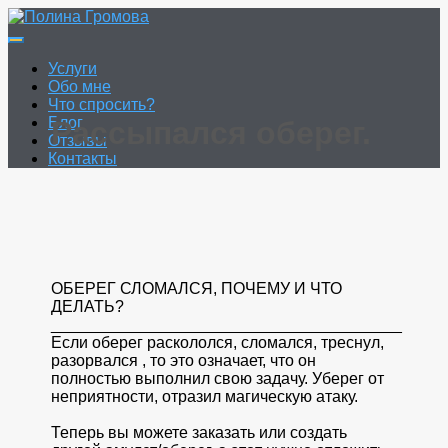
Перейти
к
Полина Громова
Онлайн гадание. Таро. Руны.
содержимому
Услуги
Обо мне
Что спросить?
Блог
Рассыпался оберег.
Отзывы
Контакты
ОБЕРЕГ СЛОМАЛСЯ, ПОЧЕМУ И ЧТО
ДЕЛАТЬ?
_______________________________________
Если оберег раскололся, сломался, треснул,
разорвался , то это означает, что он
полностью выполнил свою задачу. Уберег от
неприятности, отразил магическую атаку.
Теперь вы можете заказать или создать