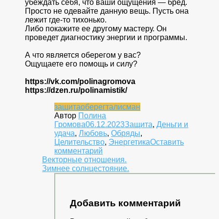
убеждать себя, что ваши ощущения — бред.
Просто не одевайте данную вещь. Пусть она
лежит где-то тихонько.
Либо покажите ее другому мастеру. Он
проведет диагностику энергии и программы.
А что является оберегом у вас?
Ощущаете его помощь и силу?
https://vk.com/polinagromova
https://dzen.ru/polinamistik/
защита
оберег
талисман
Автор
Полина
Громова
06.12.2023
Защита
,
Деньги и
удача
,
Любовь
,
Обряды
,
Целительство
,
Энергетика
Оставить
к
комментарий
Навигация
Рассыпался
Векторные отношения.
оберег.
Зимнее солнцестояние.
по
записям
Добавить комментарий