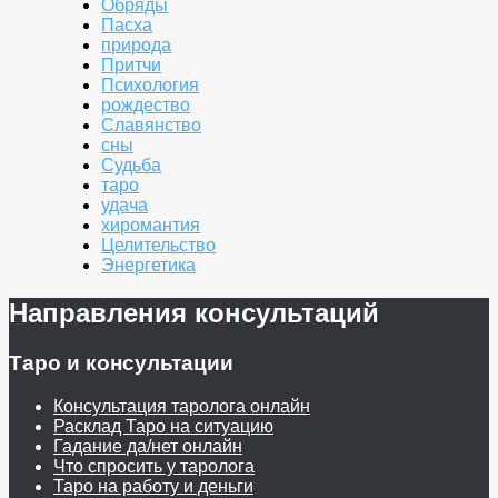
Обряды
Пасха
природа
Притчи
Психология
рождество
Славянство
сны
Судьба
таро
удача
хиромантия
Целительство
Энергетика
Направления консультаций
Таро и консультации
Консультация таролога онлайн
Расклад Таро на ситуацию
Гадание да/нет онлайн
Что спросить у таролога
Таро на работу и деньги