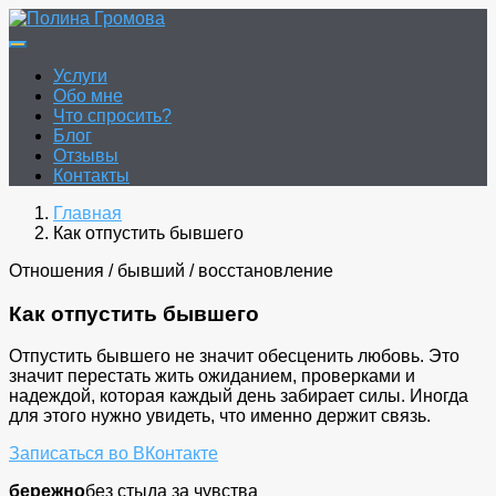
Перейти
к
Полина Громова
Онлайн гадание. Таро. Руны.
содержимому
Услуги
Обо мне
Что спросить?
Блог
Отзывы
Контакты
Главная
Как отпустить бывшего
Отношения / бывший / восстановление
Как отпустить бывшего
Отпустить бывшего не значит обесценить любовь. Это
значит перестать жить ожиданием, проверками и
надеждой, которая каждый день забирает силы. Иногда
для этого нужно увидеть, что именно держит связь.
Записаться во ВКонтакте
бережно
без стыда за чувства