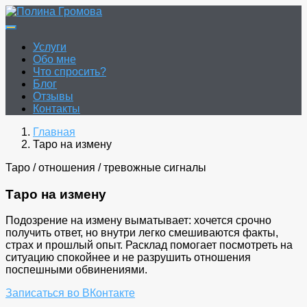
Перейти
к
Полина Громова
Онлайн гадание. Таро. Руны.
содержимому
Услуги
Обо мне
Что спросить?
Блог
Отзывы
Контакты
Главная
Таро на измену
Таро / отношения / тревожные сигналы
Таро на измену
Подозрение на измену выматывает: хочется срочно
получить ответ, но внутри легко смешиваются факты,
страх и прошлый опыт. Расклад помогает посмотреть на
ситуацию спокойнее и не разрушить отношения
поспешными обвинениями.
Записаться во ВКонтакте