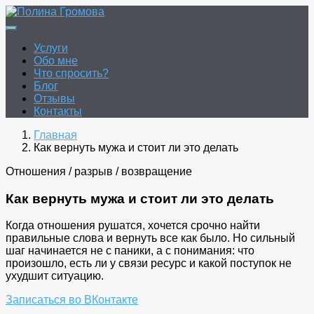
Перейти
к
Полина Громова
Онлайн гадание. Таро. Руны.
содержимому
Услуги
Обо мне
Что спросить?
Блог
Отзывы
Контакты
Главная
Как вернуть мужа и стоит ли это делать
Отношения / разрыв / возвращение
Как вернуть мужа и стоит ли это делать
Когда отношения рушатся, хочется срочно найти
правильные слова и вернуть все как было. Но сильный
шаг начинается не с паники, а с понимания: что
произошло, есть ли у связи ресурс и какой поступок не
ухудшит ситуацию.
Записаться во ВКонтакте