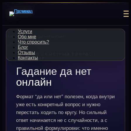
Перейти
к
содержимому
Услуги
Главная
Гадание да нет онлайн
Обо мне
Что спросить?
Блог
Отзывы
ТАРО / БЫСТРЫЙ ВОПРОС /
Контакты
ВЫБОР
Гадание да нет
онлайн
Формат “да или нет” полезен, когда внутри
уже есть конкретный вопрос и нужно
перестать ходить по кругу. Но сильный
ответ начинается не с случайности, а с
правильной формулировки: что именно