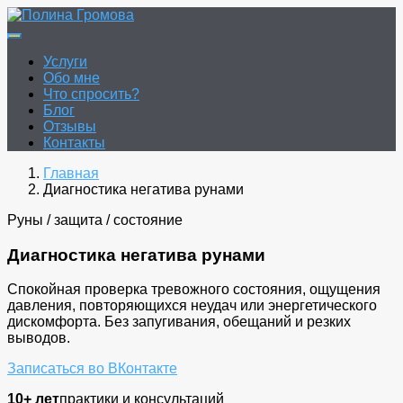
Перейти
к
Полина Громова
Онлайн гадание. Таро. Руны.
содержимому
Услуги
Обо мне
Что спросить?
Блог
Отзывы
Контакты
Главная
Диагностика негатива рунами
Руны / защита / состояние
Диагностика негатива рунами
Спокойная проверка тревожного состояния, ощущения
давления, повторяющихся неудач или энергетического
дискомфорта. Без запугивания, обещаний и резких
выводов.
Записаться во ВКонтакте
10+ лет
практики и консультаций