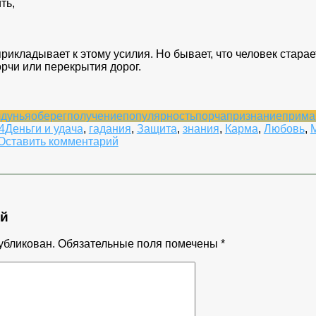
ть,
прикладывает к этому усилия. Но бывает, что человек старае
орчи или перекрытия дорог.
лдунья
оберег
получение
популярность
порча
признание
прима
4
Деньги и удача
,
гадания
,
Защита
,
знания
,
Карма
,
Любовь
,
к
Оставить комментарий
Обряд
на
успех.
ий
убликован.
Обязательные поля помечены
*