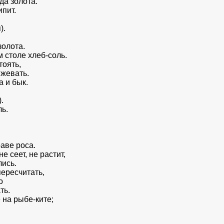
да золота.
ипит.
).
золота.
м столе хлеб‑соль.
тоять,
 жевать.
а и бык.
.
ль.
раве роса.
е сеет, не растит,
лись.
пересчитать,
о
ть.
 на рыбе‑ките;