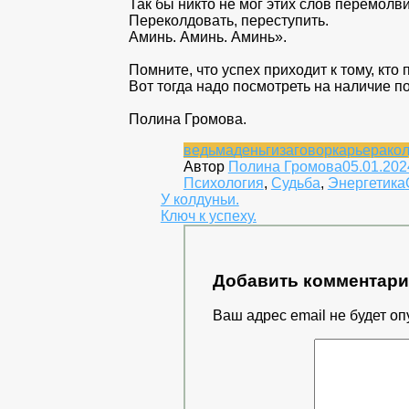
Так бы никто не мог этих слов перемолви
Переколдовать, переступить.
Аминь. Аминь. Аминь».
Помните, что успех приходит к тому, кто 
Вот тогда надо посмотреть на наличие п
Полина Громова.
ведьма
деньги
заговор
карьера
ко
Автор
Полина Громова
05.01.202
Психология
,
Судьба
,
Энергетика
Навигация
У колдуньи.
Ключ к успеху.
по
записям
Добавить комментар
Ваш адрес email не будет оп