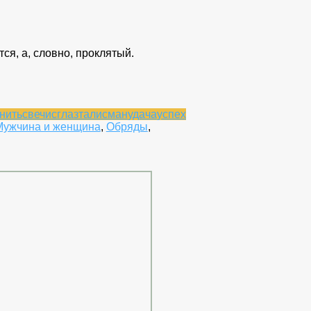
тся, а, словно, проклятый.
нить
свечи
сглаз
талисман
удача
успех
Мужчина и женщина
,
Обряды
,