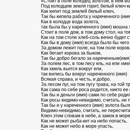
«Стоит в поле колодец золотой, в нем во
Под колодцем земля горит, белый ключ к
Как кипит под землей белый ключ,
Так бы кипела работа у нареченного (имя
Как в колодце вода золота,
так была бы у нареченного (имя) мошна 
Стоит в поле дом, в том дому стол, на то
Как на том столе хлеб‑соль вечно будет с
Как бы в дому (имя) всегда было бы чего
За домом лежит поле, на том поле коров
Как бегает корова за быком,
Так бы добро бегало за нареченным(имя)
За полем лес, в том лесу ель, на ели хме
Как хмель вьется вокруг ели,
так вились бы вокруг нареченного (имя)
Всякая справа, и честь, и добро.
За лесом луг, на том лугу трава, на той т
Как сама по себе роса родится, никто ее н
Так бы и деньги (имя) сами по себе роди
Как росы видимо‑невидимо, считать, не 
Так бы и у нареченного (имя) золота был
Видимо‑невидимо, считать, не пересчита
Ключ этим словам в небе, а замок в море
Как не может рыба‑кит на небо попасть,
Как не может небо в море упасть,