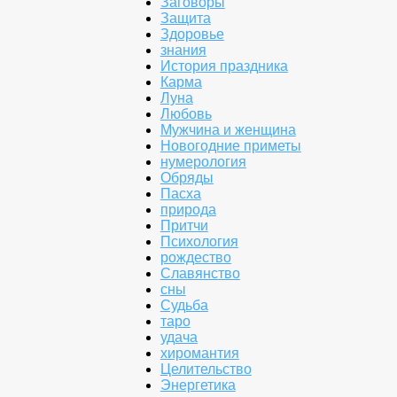
Заговоры
Защита
Здоровье
знания
История праздника
Карма
Луна
Любовь
Мужчина и женщина
Новогодние приметы
нумерология
Обряды
Пасха
природа
Притчи
Психология
рождество
Славянство
сны
Судьба
таро
удача
хиромантия
Целительство
Энергетика