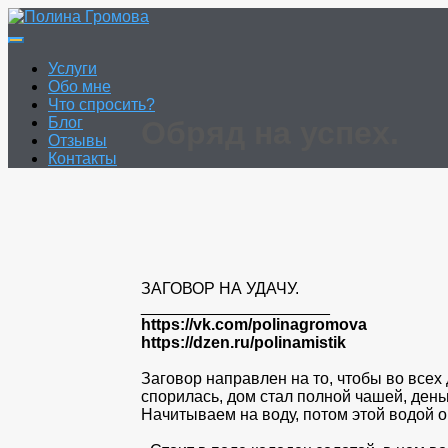
Перейти
к
Полина Громова
Онлайн гадание. Таро. Руны.
содержимому
Услуги
Обо мне
Что спросить?
Блог
Обряд на успех.
Отзывы
Контакты
ЗАГОВОР НА УДАЧУ.
_____________________
https://vk.com/polinagromova
https://dzen.ru/polinamistik
Заговор направлен на то, чтобы во всех
спорилась, дом стал полной чашей, день
Начитываем на воду, потом этой водой о