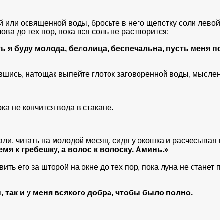
 или освященной воды, бросьте в него щепотку соли левой р
ова до тех пор, пока вся соль не растворится:
ть я буду молода, белолица, беспечальна, пусть меня п
ывшись, натощак выпейте глоток заговоренной воды, мыслен
ка не кончится вода в стакане.
и, читать на молодой месяц, сидя у окошка и расчесывая 
емя к гребешку, а волос к волоску. Аминь.»
ить его за шторой на окне до тех пор, пока луна не станет 
н, так и у меня всякого добра, чтобы было полно.