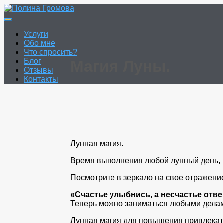
Перейти
к
Полина Громова
Онлайн гадание. Таро. Руны.
содержимому
Услуги
Обо мне
Что спросить?
Блог
Магия Луны.
Отзывы
Контакты
Лунная магия.
Время выполнения любой лунный день, но 
Посмотрите в зеркало на свое отражение
«Счастье улыбнись, а несчастье отве
Теперь можно заниматься любыми дела
Лунная магия для повышения привлекат