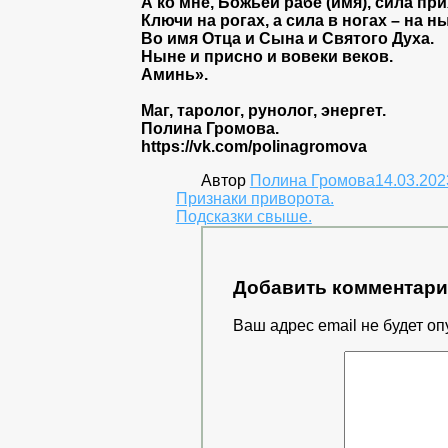
А ко мне, Божьей рабе (имя), сила при
Ключи на рогах, а сила в ногах – на н
Во имя Отца и Сына и Святого Духа.
Ныне и присно и вовеки веков.
Аминь».
Маг, таролог, рунолог, энергет.
Полина Громова.
https://vk.com/polinagromova
Автор
Полина Громова
14.03.202
Навигация
Признаки приворота.
Подсказки свыше.
по
записям
Добавить комментар
Ваш адрес email не будет оп