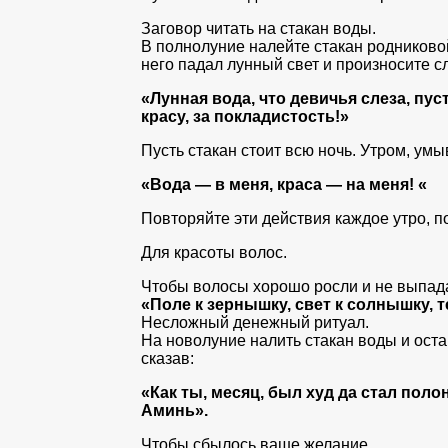
Заговор читать на стакан воды.
В полнолуние налейте стакан родниковой
него падал лунный свет и произносите сл
«Лунная вода, что девичья слеза, пус
красу, за покладистость!»
Пусть стакан стоит всю ночь. Утром, ум
«Вода — в меня, краса — на меня! «
Повторяйте эти действия каждое утро, по
Для красоты волос.
Чтобы волосы хорошо росли и не выпадал
«Поле к зернышку, свет к солнышку, т
Несложный денежный ритуал.
На новолуние налить стакан воды и остав
сказав:
«Как ты, месяц, был худ да стал поло
Аминь».
Чтобы сбылось ваше желание.