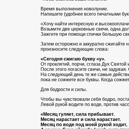
Время выполнения новолуние.
Напишите (удобнее всего печатными бук
«Хочу найти интересную и высокооплачи
Возьмите две церковные свечи, одна до
Зажгите при помощи спички большую свеч
Затем осторожно и аккуратно сжигайте н
произносите следующие слова:
«Сегодня сжигаю букву «у».
От проклятий, порчи, сглаза Дух Святой 
После этого погасите свечи, не задувая
На следующий день те же самые действия,
пока не сожжете все буквы. Когда сожже
Для бодрости и силы.
Чтобы вы чувствовали себя бодро, постав
Левой рукой водите по воде, против час
«Месяц гуляет, сила прибывает.
Месяц нарастает и сила нарастает.
Месяц по воде под моей рукой ходит,