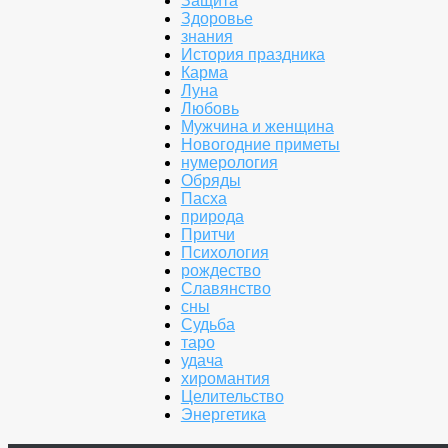
Защита
Здоровье
знания
История праздника
Карма
Луна
Любовь
Мужчина и женщина
Новогодние приметы
нумерология
Обряды
Пасха
природа
Притчи
Психология
рождество
Славянство
сны
Судьба
таро
удача
хиромантия
Целительство
Энергетика