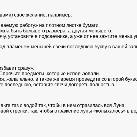
вами) свое желание, например:
ваемую работу» на плотном листке бумаги.
лжна быть большего размера, а другая меньшего.
у, установите в подсвечнике, а уже от нее зажгите меньшу
ад пламенем меньшей свечи последнюю букву в вашей записк
избавит сразу».
. Спрячьте предметы, которые использовали.
 желательно, в такое же время проведите со второй буквой 
те последнюю, оставьте свечи догореть полностью.
ьте таз с водой так, чтобы в нем отразилась вся Луна.
овой стрелки, так, чтобы отражение луны «колыхалось» в во