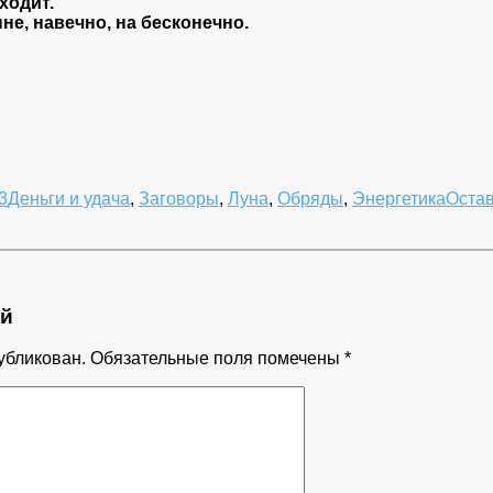
ходит.
ыне, навечно, на бесконечно.
3
Деньги и удача
,
Заговоры
,
Луна
,
Обряды
,
Энергетика
Остав
ий
убликован.
Обязательные поля помечены
*