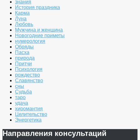
знания
История праздника
Карма
Луна
Любовь
Мужчина и женщина
Новогодние приметы
нумерология
Обряды
Пасха
природа
Притчи
Психология
рождество
Славянство
сны
Судьба
таро
удача
хиромантия
Целительство
Энергетика
Направления консультаций