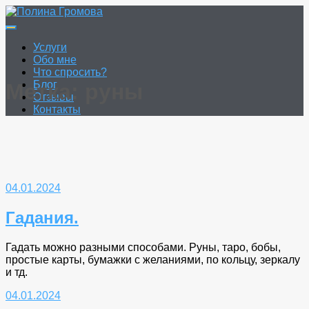
Перейти
к
Полина Громова
Онлайн гадание. Таро. Руны.
содержимому
Услуги
Обо мне
Что спросить?
Блог
Метка:
руны
Отзывы
Контакты
04.01.2024
Гадания.
Гадать можно разными способами. Руны, таро, бобы,
простые карты, бумажки с желаниями, по кольцу, зеркалу
и тд.
04.01.2024