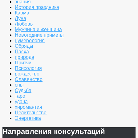
знания
История праздника
Карма
Луна
Любовь
Мужчина и женщина
Новогодние приметы
нумерология
Обряды
Пасха
природа
Притчи
Психология
рождество
Славянство
сны
Судьба
таро
удача
хиромантия
Целительство
Энергетика
Направления консультаций