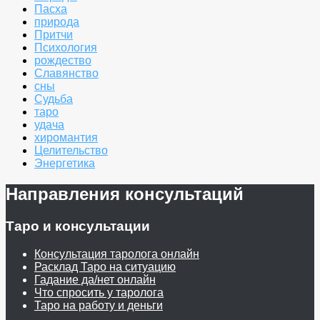
Пасха
природа
Притчи
Психология
рождество
Славянство
сны
Судьба
таро
удача
хиромантия
Целительство
Энергетика
Направления консультаций
Таро и консультации
Консультация таролога онлайн
Расклад Таро на ситуацию
Гадание да/нет онлайн
Что спросить у таролога
Таро на работу и деньги