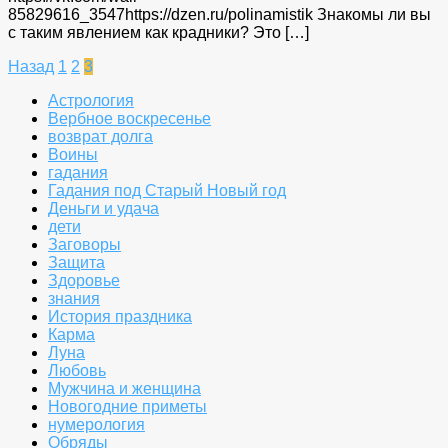
85829616_3547https://dzen.ru/polinamistik Знакомы ли вы
с таким явлением как крадники? Это […]
Пагинация
Назад
1
2
3
записей
Астрология
Вербное воскресенье
возврат долга
Воины
гадания
Гадания под Старый Новый год
Деньги и удача
дети
Заговоры
Защита
Здоровье
знания
История праздника
Карма
Луна
Любовь
Мужчина и женщина
Новогодние приметы
нумерология
Обряды