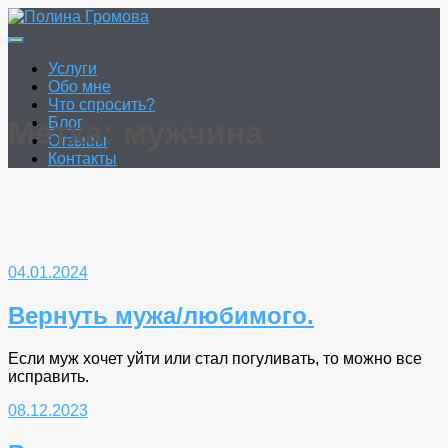
Перейти
к
Полина Громова
Онлайн гадание. Таро. Руны.
содержимому
Услуги
Обо мне
Что спросить?
Блог
Метка:
мужчина
Отзывы
Контакты
04.01.2024
Вернуть мужа/любимого.
Если муж хочет уйти или стал погуливать, то можно все
исправить.
08.12.2023