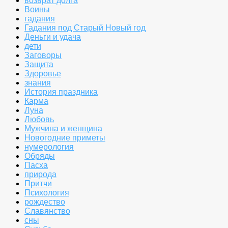
возврат долга
Воины
гадания
Гадания под Старый Новый год
Деньги и удача
дети
Заговоры
Защита
Здоровье
знания
История праздника
Карма
Луна
Любовь
Мужчина и женщина
Новогодние приметы
нумерология
Обряды
Пасха
природа
Притчи
Психология
рождество
Славянство
сны