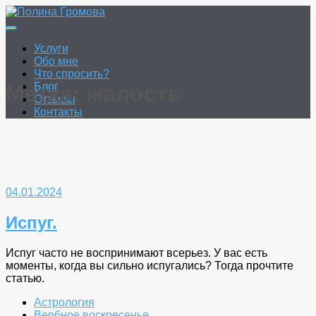
Перейти
к
Полина Громова
Онлайн гадание. Таро. Руны.
содержимому
Услуги
Обо мне
Что спросить?
Блог
Метка:
жалость
Отзывы
Контакты
04.01.2024
Испуг.
Испуг часто не воспринимают всерьез. У вас есть
моменты, когда вы сильно испугались? Тогда прочтите
статью.
Астрология
Вербное воскресенье