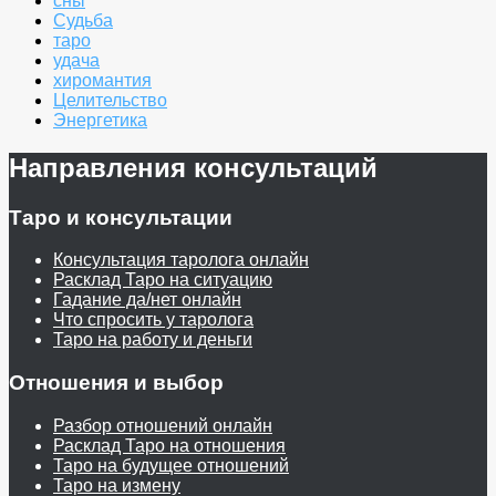
сны
Судьба
таро
удача
хиромантия
Целительство
Энергетика
Направления консультаций
Таро и консультации
Консультация таролога онлайн
Расклад Таро на ситуацию
Гадание да/нет онлайн
Что спросить у таролога
Таро на работу и деньги
Отношения и выбор
Разбор отношений онлайн
Расклад Таро на отношения
Таро на будущее отношений
Таро на измену