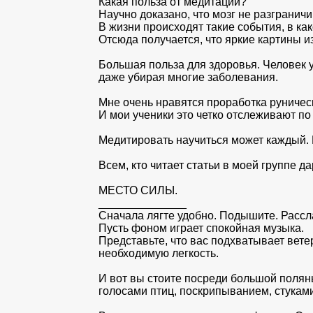
Какая польза от медитаций?
Научно доказано, что мозг не разгранич
В жизни происходят такие события, в ка
Отсюда получается, что яркие картины 
Большая польза для здоровья. Человек 
даже убирая многие заболевания.
Мне очень нравятся проработка руническ
И мои ученики это четко отслеживают по
Медитировать научиться может каждый. 
Всем, кто читает статьи в моей группе 
МЕСТО СИЛЫ.
______________
Сначала лягте удобно. Подышите. Рассл
Пусть фоном играет спокойная музыка.
Представьте, что вас подхватывает вете
необходимую легкость.
И вот вы стоите посреди большой поляны
голосами птиц, поскрипыванием, стуками