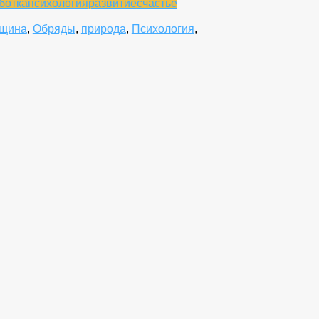
ботка
психология
развитие
счастье
нщина
,
Обряды
,
природа
,
Психология
,