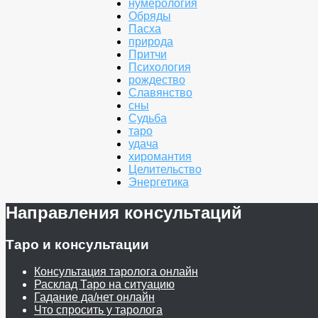
нумерология
Обряды
Пасха
природа
Притчи
Психология
рождество
Славянство
сны
Судьба
таро
удача
хиромантия
Целительство
Энергетика
Направления консультаций
Таро и консультации
Консультация таролога онлайн
Расклад Таро на ситуацию
Гадание да/нет онлайн
Что спросить у таролога