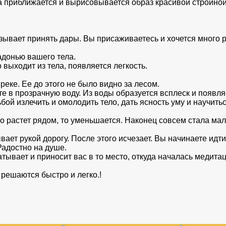
а приближается и вырисовывается образ красивой стройно
ывает принять дары. Вы присаживаетесь и хочется много р
адонью вашего тела.
 выходит из тела, появляется легкость.
 реке. Ее до этого не было видно за лесом.
е в прозрачную воду. Из воды образуется всплеск и появля
ой излечить и омолодить тело, дать ясность уму и научитьс
то растет рядом, то уменьшается. Наконец совсем стала мал
ает рукой дорогу. После этого исчезает. Вы начинаете идти
Радостно на душе.
тывает и приносит вас в то место, откуда началась медитац
решаются быстро и легко.!