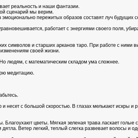
ивает реальность и наши фантазии.
кой сценарий мы верим.
из эмоционально пережитых образов составят луч будущих с
уравновешивается, работает с энергиями своего поля, убир
их символов и старших арканов таро. При работе с ними ви
 изменениям своей жизни.
Но людям, с математическим складом ума сложнее.
дарю медитацию.
абьтесь.
р и несет с большой скоростью. В глазах мелькают искры и 
. Благоухают цветы. Мягкая зеленая трава ласкает голые 
 дятла. Ветер легкий, теплый слегка развевает волосы и од