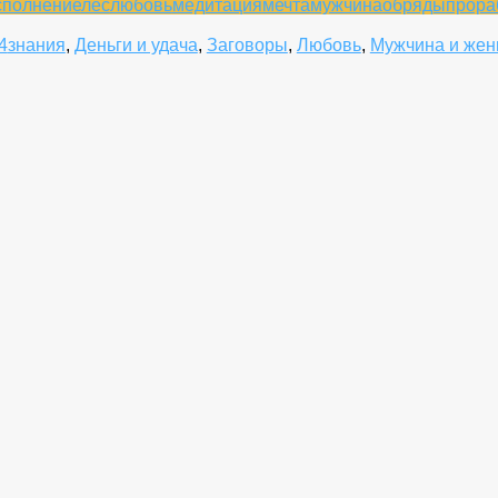
сполнение
лес
любовь
медитация
мечта
мужчина
обряды
прора
4
знания
,
Деньги и удача
,
Заговоры
,
Любовь
,
Мужчина и же