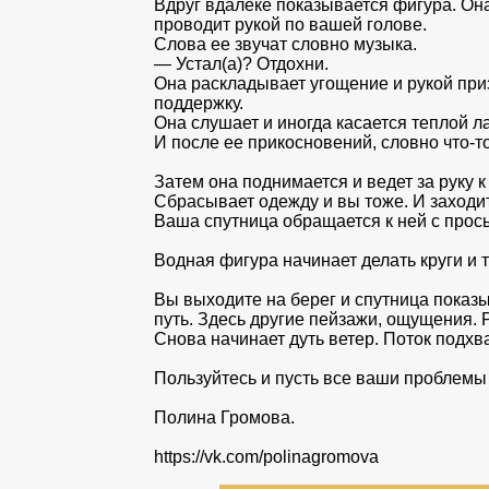
Вдруг вдалеке показывается фигура. Он
проводит рукой по вашей голове.
Слова ее звучат словно музыка.
— Устал(а)? Отдохни.
Она раскладывает угощение и рукой приз
поддержку.
Она слушает и иногда касается теплой л
И после ее прикосновений, словно что-то
Затем она поднимается и ведет за руку к
Сбрасывает одежду и вы тоже. И заходит
Ваша спутница обращается к ней с просьб
Водная фигура начинает делать круги и 
Вы выходите на берег и спутница показыв
путь. Здесь другие пейзажи, ощущения. 
Снова начинает дуть ветер. Поток подхва
Пользуйтесь и пусть все ваши проблемы 
Полина Громова.
https://vk.com/polinagromova