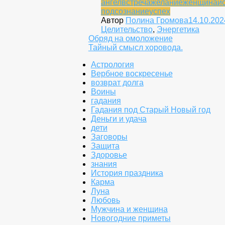
ангел
встреча
желание
женщина
и
подсознание
успех
Автор
Полина Громова
14.10.202
Целительство
,
Энергетика
Навигация
Обряд на омоложение
Тайный смысл хоровода.
по
Астрология
записям
Вербное воскресенье
возврат долга
Воины
гадания
Гадания под Старый Новый год
Деньги и удача
дети
Заговоры
Защита
Здоровье
знания
История праздника
Карма
Луна
Любовь
Мужчина и женщина
Новогодние приметы