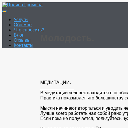
Перейти
к
Полина Громова
Онлайн гадание. Таро. Руны.
содержимому
Услуги
Обо мне
Что спросить?
Блог
Молодость.
Отзывы
Контакты
МЕДИТАЦИИ.
_____________
В медитации человек находится в особом
Практика показывает, что большинству 
Мысли начинают вторгаться и уводить че
Лучше всего работать над собой рано ут
Если пока не получается, пользуйтесь ч