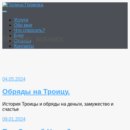
Перейти
к
Полина Громова
Онлайн гадание. Таро. Руны.
содержимому
Услуги
Обо мне
Что спросить?
Блог
Метка:
жених
Отзывы
Контакты
04.05.2024
Обряды на Троицу.
История Троицы и обряды на деньги, замужество и
счастье
09.01.2024