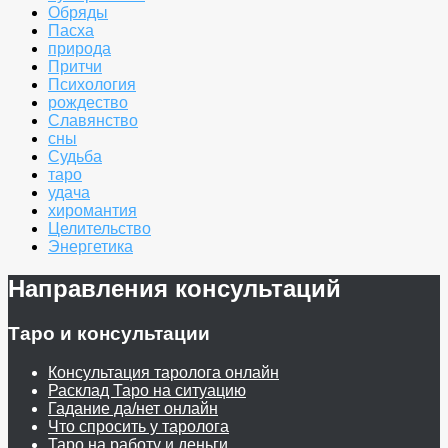
Обряды
Пасха
природа
Притчи
Психология
рождество
Славянство
сны
Судьба
таро
удача
хиромантия
Целительство
Энергетика
Направления консультаций
Таро и консультации
Консультация таролога онлайн
Расклад Таро на ситуацию
Гадание да/нет онлайн
Что спросить у таролога
Таро на работу и деньги