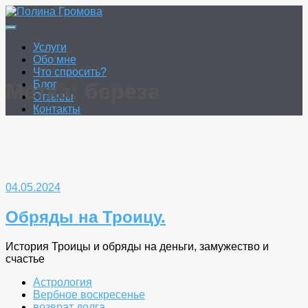
Перейти
к
Полина Громова
Онлайн гадание. Таро. Руны.
содержимому
Услуги
Обо мне
Что спросить?
Блог
Метка:
береза
Отзывы
Контакты
04.05.2024
Обряды на Троицу.
История Троицы и обряды на деньги, замужество и
счастье
Астрология
Вербное воскресенье
возврат долга