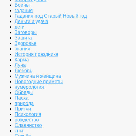
Воины
гадания
Гадания под Старый Новый год
Деньги и удача
дети
Заговоры
Защита
Здоровье
знания
История праздника
Карма
Луна
Любовь
Мужчина и женщина
Новогодние приметы
нумерология
Обряды
Пасха
природа
Притчи
Психология
рождество
Славянство
сны